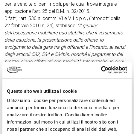
per le vendite di beni mobili, per le quali trova integrale
applicazione l’art. 25 del D.M. n. 32/2015.
Difatti, l’art. 530 ai commi VI e VII c.p.c., (introdotti dalla L.
22 febbraio 2010 n. 24), stabilisce:
“Il giudice
dell’esecuzione mobiliare può stabilire che il versamento
della cauzione, la presentazione delle offerte, lo
svolgimento della gara tra gli offerenti e l’incanto, ai sensi
degli articoli 532, 534 e 534bis, nonché il pagamento del
prezzo, siano effettuati con modalità telematiche. In ogni
caso il giudice dell’esecuzione può disporre che sia
effettuata la pubblicità prevista dall’articolo 490, secondo
comma, almeno dieci giorni prima della scadenza del
termine per la presentazione delle offerte o della data
Questo sito web utilizza i cookie
dell’incanto”
Utilizziamo i cookie per personalizzare contenuti ed
Anche le vendite tramite commissionario vanno svolte nelle
annunci, per fornire funzionalità dei social media e per
forme stabilite dal D.M. n. 32/2015. Se da una parte, l’art.
analizzare il nostro traffico. Condividiamo inoltre
532 c.p.c. prevede che
“Il giudice dell'esecuzione dispone
informazioni sul modo in cui utilizzi il nostro sito con i
la vendita senza incanto o tramite commissionario dei beni
nostri partner che si occupano di analisi dei dati web,
pignorati. Le cose pignorate devono essere affidate