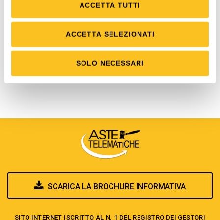
e la vendita dei mobili pignorati”
ACCETTA TUTTI
Art. 490 c.p.c. “Pubblicità degli avvisi”
Art. 530 c.p.c., “Provvedimento per l'assegnazione o
ACCETTA SELEZIONATI
per l'autorizzazione della vendita”, sesto e settimo
comma
SOLO NECESSARI
Art. 532 c.p.c. “Vendita a mezzo di commissionario”.
SCARICA LA BROCHURE INFORMATIVA
SITO INTERNET ISCRITTO AL N. 1 DEL REGISTRO DEI GESTORI