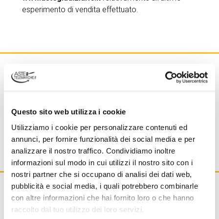
esperimento di vendita effettuato.
Nell’ottica di agevolare le operazioni, è
possibile incaricare la Società della
gestione completa all’adempimento di
Questo sito web utilizza i cookie
pubblicazione sul PVP, compreso il
Utilizziamo i cookie per personalizzare contenuti ed
pagamento in modalità telematica del
annunci, per fornire funzionalità dei social media e per
contributo per la pubblicazione.
analizzare il nostro traffico. Condividiamo inoltre
informazioni sul modo in cui utilizzi il nostro sito con i
nostri partner che si occupano di analisi dei dati web,
pubblicità e social media, i quali potrebbero combinarle
con altre informazioni che hai fornito loro o che hanno
Il servizio di gestione diretta dell’adempimento di
raccolto dal tuo utilizzo dei loro servizi.