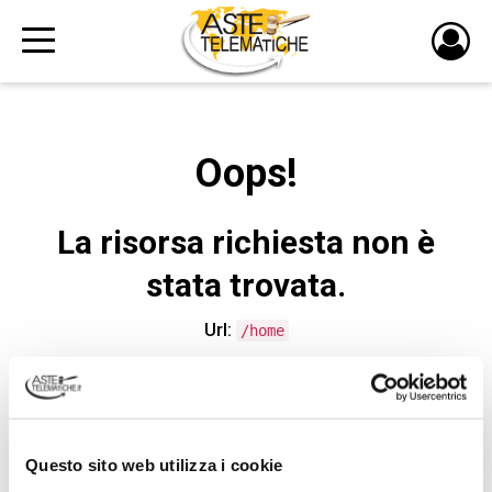
PULS
DI
LOGI
Oops!
La risorsa richiesta non è
stata trovata.
Url:
/home
CONTATTA L'ASSISTENZA TECNICA
Questo sito web utilizza i cookie