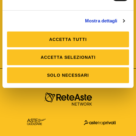
Mostra dettagli
ACCETTA TUTTI
ISO/IEC 25012
Modello di Qualità del dato
ISO /IEC 25024
ACCETTA SELEZIONATI
Misure della Qualità del dato
SOLO NECESSARI
Astetelematiche.it è parte di