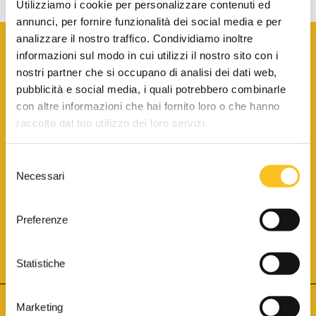
Utilizziamo i cookie per personalizzare contenuti ed
annunci, per fornire funzionalità dei social media e per
analizzare il nostro traffico. Condividiamo inoltre
informazioni sul modo in cui utilizzi il nostro sito con i
nostri partner che si occupano di analisi dei dati web,
pubblicità e social media, i quali potrebbero combinarle
con altre informazioni che hai fornito loro o che hanno
SCARICA LA BROCHURE INFORMATIVA
raccolto dal tuo utilizzo dei loro servizi.
Selezione
SITO INTERNET ISCRITTO AL N. 1 DEL REGISTRO DEI GESTORI
Necessari
DELLA VENDITA TELEMATICA PER TUTTI I DISTRETTI DI CORTE
del
D’APPELLO ITALIANI
(PDG 01.08.2017)
consenso
® Aste Giudiziarie Inlinea S.p.a. - Tutti i diritti sono riservati
Aste Giudiziarie Inlinea S.p.a. - Scali d'Azeglio, 2/6 - 57123 Livorno
Preferenze
P.Iva 01301540496 - REA: LI - 116749 -
Cookie Policy
TWITTER
FACEBOOK
SEGUICI SU
Statistiche
Marketing