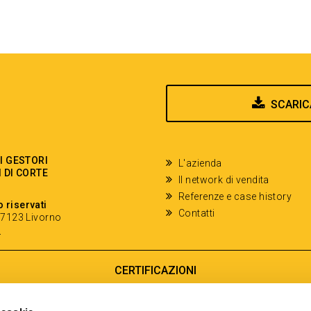
SCARIC
EI GESTORI
L'azienda
I DI CORTE
Il network di vendita
Referenze e case history
o riservati
Contatti
- 57123 Livorno
y
CERTIFICAZIONI