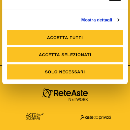
Mostra dettagli
ACCETTA TUTTI
ISO/IEC 25012
Modello di Qualità del dato
ISO /IEC 25024
ACCETTA SELEZIONATI
Misure della Qualità del dato
SOLO NECESSARI
Astetelematiche.it è parte di