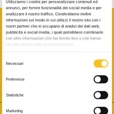
Utilizziamo i cookie per personalizzare contenuti ed
annunci, per fornire funzionalità dei social media e per
analizzare il nostro traffico. Condividiamo inoltre
informazioni sul modo in cui utilizzi il nostro sito con i
nostri partner che si occupano di analisi dei dati web,
pubblicità e social media, i quali potrebbero combinarle
con altre informazioni che hai fornito loro o che hanno
SCARICA LA BROCHURE INFORMATIVA
raccolto dal tuo utilizzo dei loro servizi.
Selezione
SITO INTERNET ISCRITTO AL N. 1 DEL REGISTRO DEI GESTORI
Necessari
DELLA VENDITA TELEMATICA PER TUTTI I DISTRETTI DI CORTE
del
D’APPELLO ITALIANI
(PDG 01.08.2017)
consenso
® Aste Giudiziarie Inlinea S.p.a. - Tutti i diritti sono riservati
Aste Giudiziarie Inlinea S.p.a. - Scali d'Azeglio, 2/6 - 57123 Livorno
Preferenze
P.Iva 01301540496 - REA: LI - 116749 -
Cookie Policy
TWITTER
FACEBOOK
SEGUICI SU
Statistiche
Marketing