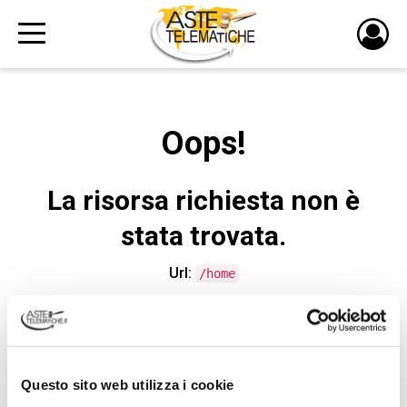
PULS
DI
LOGI
Oops!
La risorsa richiesta non è
stata trovata.
Url:
/home
CONTATTA L'ASSISTENZA TECNICA
Questo sito web utilizza i cookie