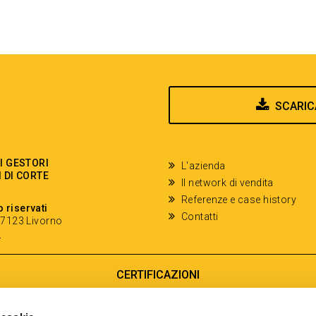
SCARIC
EI GESTORI
L'azienda
I DI CORTE
Il network di vendita
Referenze e case history
o riservati
Contatti
- 57123 Livorno
y
CERTIFICAZIONI