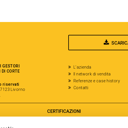
SCARIC
EI GESTORI
L'azienda
I DI CORTE
Il network di vendita
Referenze e case history
o riservati
Contatti
- 57123 Livorno
y
CERTIFICAZIONI