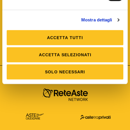
Mostra dettagli
ACCETTA TUTTI
ISO/IEC 25012
Modello di Qualità del dato
ISO /IEC 25024
ACCETTA SELEZIONATI
Misure della Qualità del dato
SOLO NECESSARI
Astetelematiche.it è parte di