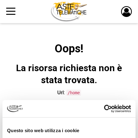
PULS
DI
LOGI
Oops!
La risorsa richiesta non è
stata trovata.
Url:
/home
CONTATTA L'ASSISTENZA TECNICA
Questo sito web utilizza i cookie