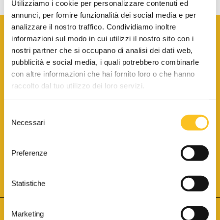
Utilizziamo i cookie per personalizzare contenuti ed
annunci, per fornire funzionalità dei social media e per
analizzare il nostro traffico. Condividiamo inoltre
informazioni sul modo in cui utilizzi il nostro sito con i
nostri partner che si occupano di analisi dei dati web,
pubblicità e social media, i quali potrebbero combinarle
con altre informazioni che hai fornito loro o che hanno
SCARICA LA BROCHURE INFORMATIVA
raccolto dal tuo utilizzo dei loro servizi.
Selezione
SITO INTERNET ISCRITTO AL N. 1 DEL REGISTRO DEI GESTORI
Necessari
DELLA VENDITA TELEMATICA PER TUTTI I DISTRETTI DI CORTE
del
D’APPELLO ITALIANI
(PDG 01.08.2017)
consenso
® Aste Giudiziarie Inlinea S.p.a. - Tutti i diritti sono riservati
Aste Giudiziarie Inlinea S.p.a. - Scali d'Azeglio, 2/6 - 57123 Livorno
Preferenze
P.Iva 01301540496 - REA: LI - 116749 -
Cookie Policy
TWITTER
FACEBOOK
SEGUICI SU
Statistiche
Marketing