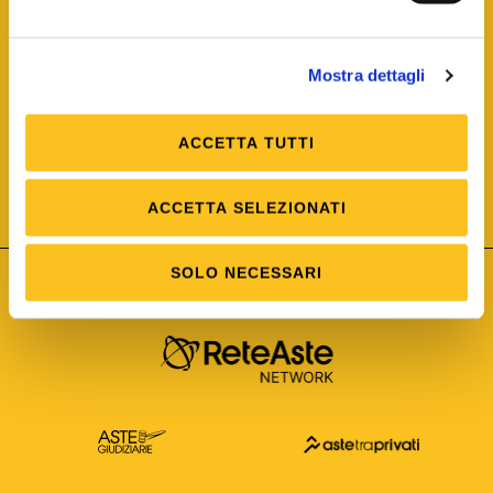
Mostra dettagli
ACCETTA TUTTI
ISO/IEC 25012
Modello di Qualità del dato
ISO /IEC 25024
ACCETTA SELEZIONATI
Misure della Qualità del dato
SOLO NECESSARI
Astetelematiche.it è parte di