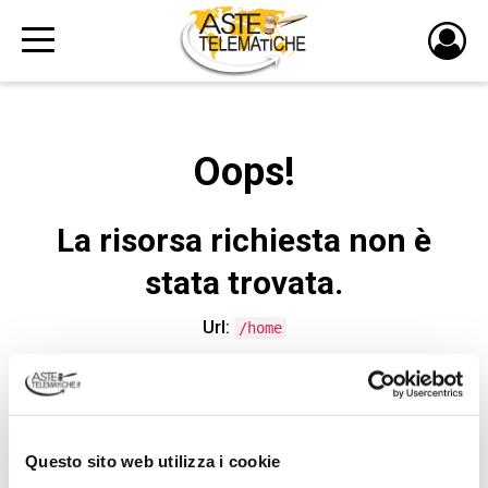
PULS
DI
LOGI
Oops!
La risorsa richiesta non è
stata trovata.
Url:
/home
CONTATTA L'ASSISTENZA TECNICA
Questo sito web utilizza i cookie