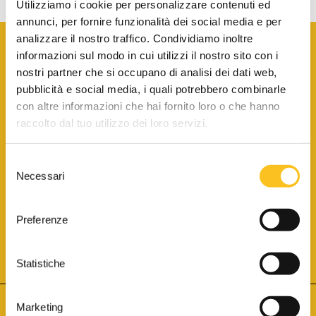
Utilizziamo i cookie per personalizzare contenuti ed
annunci, per fornire funzionalità dei social media e per
analizzare il nostro traffico. Condividiamo inoltre
informazioni sul modo in cui utilizzi il nostro sito con i
nostri partner che si occupano di analisi dei dati web,
pubblicità e social media, i quali potrebbero combinarle
con altre informazioni che hai fornito loro o che hanno
SCARICA LA BROCHURE INFORMATIVA
raccolto dal tuo utilizzo dei loro servizi.
Selezione
SITO INTERNET ISCRITTO AL N. 1 DEL REGISTRO DEI GESTORI
Necessari
DELLA VENDITA TELEMATICA PER TUTTI I DISTRETTI DI CORTE
del
D’APPELLO ITALIANI
(PDG 01.08.2017)
consenso
® Aste Giudiziarie Inlinea S.p.a. - Tutti i diritti sono riservati
Aste Giudiziarie Inlinea S.p.a. - Scali d'Azeglio, 2/6 - 57123 Livorno
Preferenze
P.Iva 01301540496 - REA: LI - 116749 -
Cookie Policy
TWITTER
FACEBOOK
SEGUICI SU
Statistiche
Marketing