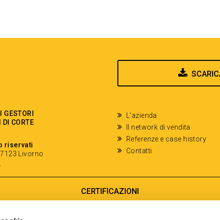
SCARIC
EI GESTORI
L'azienda
I DI CORTE
Il network di vendita
Referenze e case history
o riservati
Contatti
- 57123 Livorno
y
CERTIFICAZIONI