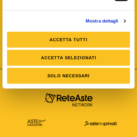
Mostra dettagli
ACCETTA TUTTI
ISO/IEC 25012
Modello di Qualità del dato
ISO /IEC 25024
ACCETTA SELEZIONATI
Misure della Qualità del dato
SOLO NECESSARI
Astetelematiche.it è parte di