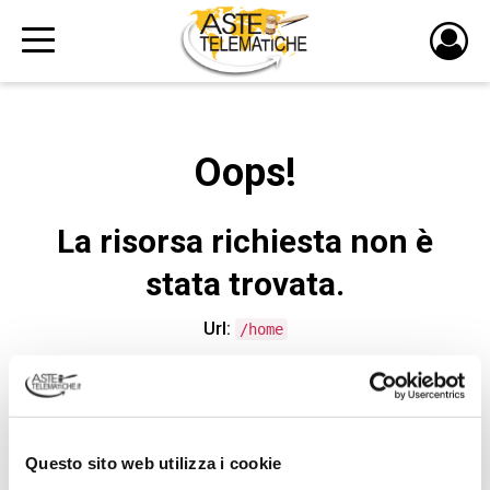
PULS
DI
LOGI
Oops!
La risorsa richiesta non è
stata trovata.
Url:
/home
CONTATTA L'ASSISTENZA TECNICA
Questo sito web utilizza i cookie