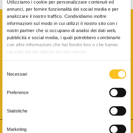
Utilizziamo i cookie per personalizzare contenuti ed
annunci, per fornire funzionalità dei social media e per
analizzare il nostro traffico. Condividiamo inoltre
informazioni sul modo in cui utilizzi il nostro sito con i
nostri partner che si occupano di analisi dei dati web,
pubblicità e social media, i quali potrebbero combinarle
con altre informazioni che hai fornito loro o che hanno
SCARICA LA BROCHURE INFORMATIVA
raccolto dal tuo utilizzo dei loro servizi.
Selezione
SITO INTERNET ISCRITTO AL N. 1 DEL REGISTRO DEI GESTORI
Necessari
DELLA VENDITA TELEMATICA PER TUTTI I DISTRETTI DI CORTE
del
D’APPELLO ITALIANI
(PDG 01.08.2017)
consenso
® Aste Giudiziarie Inlinea S.p.a. - Tutti i diritti sono riservati
Aste Giudiziarie Inlinea S.p.a. - Scali d'Azeglio, 2/6 - 57123 Livorno
Preferenze
P.Iva 01301540496 - REA: LI - 116749 -
Cookie Policy
TWITTER
FACEBOOK
SEGUICI SU
Statistiche
Marketing