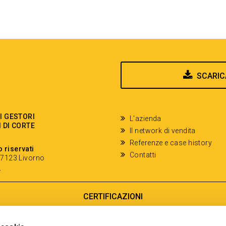
SCARIC
EI GESTORI
L'azienda
I DI CORTE
Il network di vendita
Referenze e case history
o riservati
Contatti
- 57123 Livorno
y
CERTIFICAZIONI