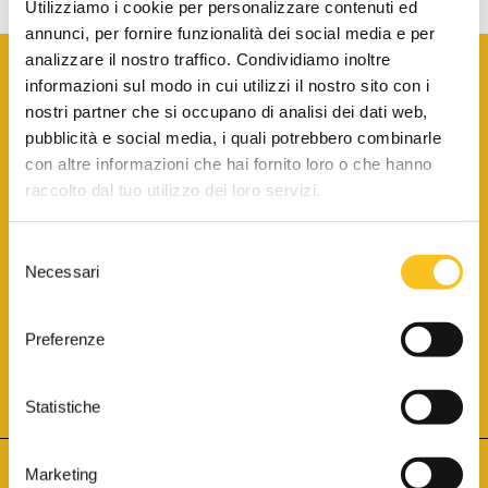
Utilizziamo i cookie per personalizzare contenuti ed
annunci, per fornire funzionalità dei social media e per
analizzare il nostro traffico. Condividiamo inoltre
informazioni sul modo in cui utilizzi il nostro sito con i
nostri partner che si occupano di analisi dei dati web,
pubblicità e social media, i quali potrebbero combinarle
con altre informazioni che hai fornito loro o che hanno
SCARICA LA BROCHURE INFORMATIVA
raccolto dal tuo utilizzo dei loro servizi.
Selezione
SITO INTERNET ISCRITTO AL N. 1 DEL REGISTRO DEI GESTORI
Necessari
DELLA VENDITA TELEMATICA PER TUTTI I DISTRETTI DI CORTE
del
D’APPELLO ITALIANI
(PDG 01.08.2017)
consenso
® Aste Giudiziarie Inlinea S.p.a. - Tutti i diritti sono riservati
Aste Giudiziarie Inlinea S.p.a. - Scali d'Azeglio, 2/6 - 57123 Livorno
Preferenze
P.Iva 01301540496 - REA: LI - 116749 -
Cookie Policy
TWITTER
FACEBOOK
SEGUICI SU
Statistiche
Marketing