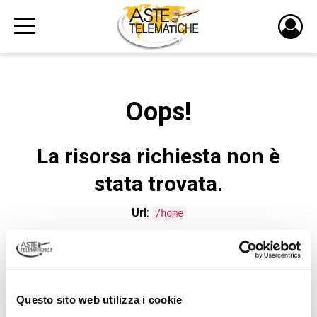
PULS
DI
LOGI
Oops!
La risorsa richiesta non è
stata trovata.
Url:
/home
CONTATTA L'ASSISTENZA TECNICA
Questo sito web utilizza i cookie