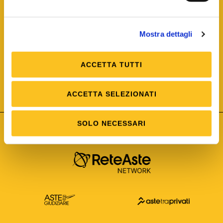
Mostra dettagli
ACCETTA TUTTI
ISO/IEC 25012
Modello di Qualità del dato
ISO /IEC 25024
ACCETTA SELEZIONATI
Misure della Qualità del dato
SOLO NECESSARI
Astetelematiche.it è parte di