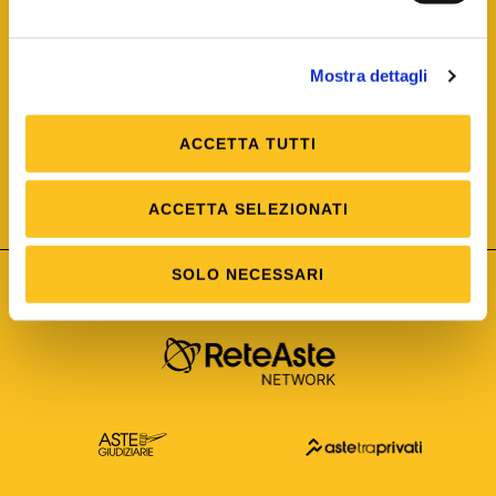
Mostra dettagli
ACCETTA TUTTI
ISO/IEC 25012
Modello di Qualità del dato
ISO /IEC 25024
ACCETTA SELEZIONATI
Misure della Qualità del dato
SOLO NECESSARI
Astetelematiche.it è parte di