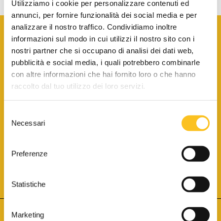
Utilizziamo i cookie per personalizzare contenuti ed
annunci, per fornire funzionalità dei social media e per
analizzare il nostro traffico. Condividiamo inoltre
informazioni sul modo in cui utilizzi il nostro sito con i
nostri partner che si occupano di analisi dei dati web,
pubblicità e social media, i quali potrebbero combinarle
con altre informazioni che hai fornito loro o che hanno
SCARICA LA BROCHURE INFORMATIVA
raccolto dal tuo utilizzo dei loro servizi.
Selezione
SITO INTERNET ISCRITTO AL N. 1 DEL REGISTRO DEI GESTORI
Necessari
DELLA VENDITA TELEMATICA PER TUTTI I DISTRETTI DI CORTE
del
D’APPELLO ITALIANI
(PDG 01.08.2017)
consenso
® Aste Giudiziarie Inlinea S.p.a. - Tutti i diritti sono riservati
Aste Giudiziarie Inlinea S.p.a. - Scali d'Azeglio, 2/6 - 57123 Livorno
Preferenze
P.Iva 01301540496 - REA: LI - 116749 -
Cookie Policy
TWITTER
FACEBOOK
SEGUICI SU
Statistiche
Marketing