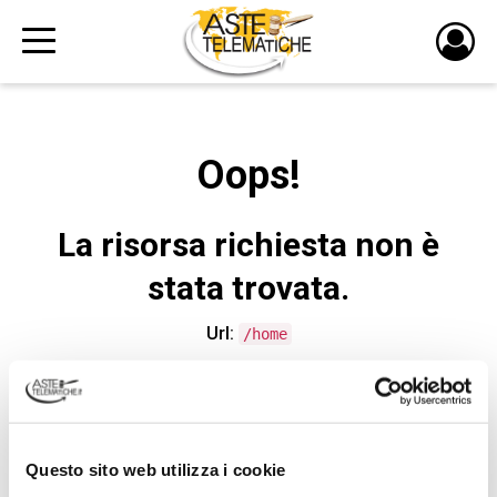
PULS
DI
LOGI
Oops!
La risorsa richiesta non è
stata trovata.
Url:
/home
CONTATTA L'ASSISTENZA TECNICA
Questo sito web utilizza i cookie