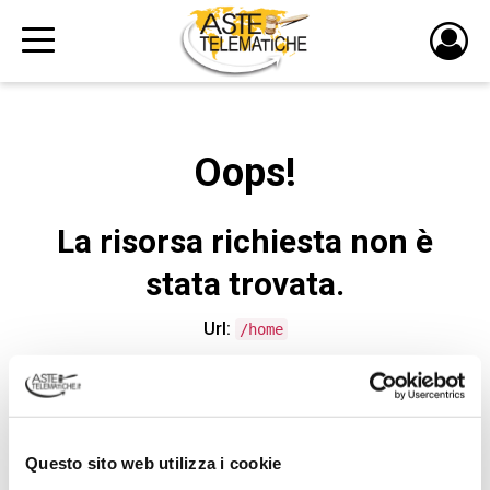
PULS
DI
LOGI
Oops!
La risorsa richiesta non è
stata trovata.
Url:
/home
CONTATTA L'ASSISTENZA TECNICA
Questo sito web utilizza i cookie