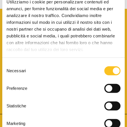
Utilizziamo i cookie per personalizzare contenuti ed
annunci, per fornire funzionalità dei social media e per
analizzare il nostro traffico. Condividiamo inoltre
informazioni sul modo in cui utilizzi il nostro sito con i
nostri partner che si occupano di analisi dei dati web,
pubblicità e social media, i quali potrebbero combinarle
con altre informazioni che hai fornito loro o che hanno
SCARICA LA BROCHURE INFORMATIVA
raccolto dal tuo utilizzo dei loro servizi.
Selezione
SITO INTERNET ISCRITTO AL N. 1 DEL REGISTRO DEI GESTORI
Necessari
DELLA VENDITA TELEMATICA PER TUTTI I DISTRETTI DI CORTE
del
D’APPELLO ITALIANI
(PDG 01.08.2017)
consenso
® Aste Giudiziarie Inlinea S.p.a. - Tutti i diritti sono riservati
Aste Giudiziarie Inlinea S.p.a. - Scali d'Azeglio, 2/6 - 57123 Livorno
Preferenze
P.Iva 01301540496 - REA: LI - 116749 -
Cookie Policy
TWITTER
FACEBOOK
SEGUICI SU
Statistiche
Marketing