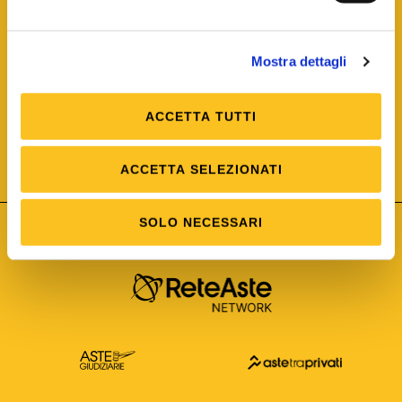
Mostra dettagli
ACCETTA TUTTI
ISO/IEC 25012
Modello di Qualità del dato
ISO /IEC 25024
ACCETTA SELEZIONATI
Misure della Qualità del dato
SOLO NECESSARI
Astetelematiche.it è parte di