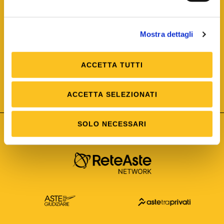
Mostra dettagli
ACCETTA TUTTI
ISO/IEC 25012
Modello di Qualità del dato
ISO /IEC 25024
ACCETTA SELEZIONATI
Misure della Qualità del dato
SOLO NECESSARI
Astetelematiche.it è parte di