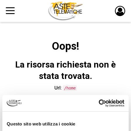
PULS
DI
LOGI
Oops!
La risorsa richiesta non è
stata trovata.
Url:
/home
CONTATTA L'ASSISTENZA TECNICA
Questo sito web utilizza i cookie