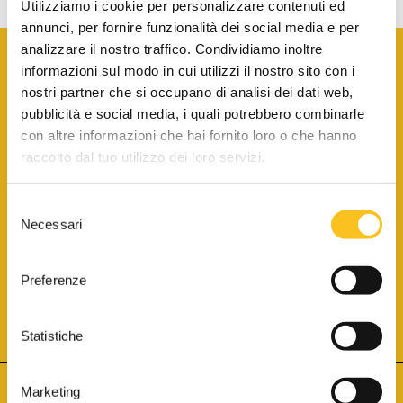
Utilizziamo i cookie per personalizzare contenuti ed
annunci, per fornire funzionalità dei social media e per
analizzare il nostro traffico. Condividiamo inoltre
informazioni sul modo in cui utilizzi il nostro sito con i
nostri partner che si occupano di analisi dei dati web,
pubblicità e social media, i quali potrebbero combinarle
con altre informazioni che hai fornito loro o che hanno
SCARICA LA BROCHURE INFORMATIVA
raccolto dal tuo utilizzo dei loro servizi.
Selezione
SITO INTERNET ISCRITTO AL N. 1 DEL REGISTRO DEI GESTORI
Necessari
DELLA VENDITA TELEMATICA PER TUTTI I DISTRETTI DI CORTE
del
D’APPELLO ITALIANI
(PDG 01.08.2017)
consenso
® Aste Giudiziarie Inlinea S.p.a. - Tutti i diritti sono riservati
Aste Giudiziarie Inlinea S.p.a. - Scali d'Azeglio, 2/6 - 57123 Livorno
Preferenze
P.Iva 01301540496 - REA: LI - 116749 -
Cookie Policy
TWITTER
FACEBOOK
SEGUICI SU
Statistiche
Marketing