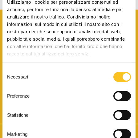
Utilizziamo i cookie per personalizzare contenuti ed
annunci, per fornire funzionalità dei social media e per
analizzare il nostro traffico. Condividiamo inoltre
informazioni sul modo in cui utilizzi il nostro sito con i
nostri partner che si occupano di analisi dei dati web,
pubblicità e social media, i quali potrebbero combinarle
con altre informazioni che hai fornito loro o che hanno
SCARICA LA BROCHURE INFORMATIVA
raccolto dal tuo utilizzo dei loro servizi.
Selezione
SITO INTERNET ISCRITTO AL N. 1 DEL REGISTRO DEI GESTORI
Necessari
DELLA VENDITA TELEMATICA PER TUTTI I DISTRETTI DI CORTE
del
D’APPELLO ITALIANI
(PDG 01.08.2017)
consenso
® Aste Giudiziarie Inlinea S.p.a. - Tutti i diritti sono riservati
Aste Giudiziarie Inlinea S.p.a. - Scali d'Azeglio, 2/6 - 57123 Livorno
Preferenze
P.Iva 01301540496 - REA: LI - 116749 -
Cookie Policy
TWITTER
FACEBOOK
SEGUICI SU
Statistiche
Marketing