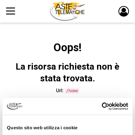
PULS
DI
LOGI
Oops!
La risorsa richiesta non è
stata trovata.
Url:
/home
CONTATTA L'ASSISTENZA TECNICA
Questo sito web utilizza i cookie