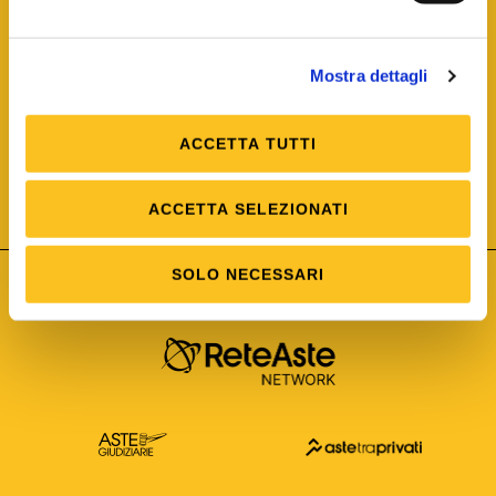
Mostra dettagli
ACCETTA TUTTI
ISO/IEC 25012
Modello di Qualità del dato
ISO /IEC 25024
ACCETTA SELEZIONATI
Misure della Qualità del dato
SOLO NECESSARI
Astetelematiche.it è parte di