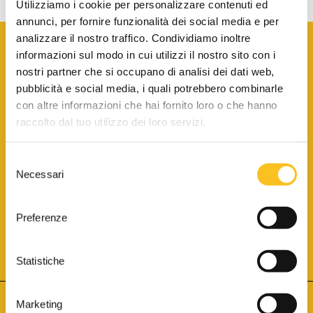
Utilizziamo i cookie per personalizzare contenuti ed
annunci, per fornire funzionalità dei social media e per
analizzare il nostro traffico. Condividiamo inoltre
informazioni sul modo in cui utilizzi il nostro sito con i
nostri partner che si occupano di analisi dei dati web,
pubblicità e social media, i quali potrebbero combinarle
con altre informazioni che hai fornito loro o che hanno
SCARICA LA BROCHURE INFORMATIVA
raccolto dal tuo utilizzo dei loro servizi.
Selezione
SITO INTERNET ISCRITTO AL N. 1 DEL REGISTRO DEI GESTORI
Necessari
DELLA VENDITA TELEMATICA PER TUTTI I DISTRETTI DI CORTE
del
D’APPELLO ITALIANI
(PDG 01.08.2017)
consenso
® Aste Giudiziarie Inlinea S.p.a. - Tutti i diritti sono riservati
Aste Giudiziarie Inlinea S.p.a. - Scali d'Azeglio, 2/6 - 57123 Livorno
Preferenze
P.Iva 01301540496 - REA: LI - 116749 -
Cookie Policy
TWITTER
FACEBOOK
SEGUICI SU
Statistiche
Marketing