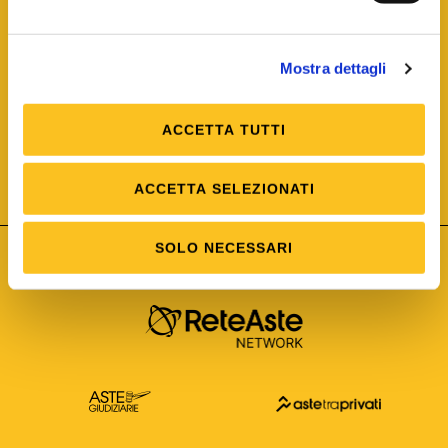
Mostra dettagli
ACCETTA TUTTI
ISO/IEC 25012
Modello di Qualità del dato
ISO /IEC 25024
ACCETTA SELEZIONATI
Misure della Qualità del dato
SOLO NECESSARI
Astetelematiche.it è parte di