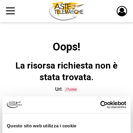
PULS
DI
LOGI
Oops!
La risorsa richiesta non è
stata trovata.
Url:
/home
CONTATTA L'ASSISTENZA TECNICA
Questo sito web utilizza i cookie