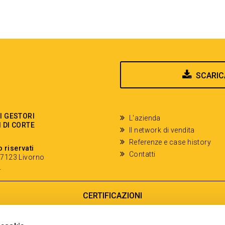
SCARIC
EI GESTORI
L'azienda
I DI CORTE
Il network di vendita
Referenze e case history
o riservati
Contatti
- 57123 Livorno
y
CERTIFICAZIONI