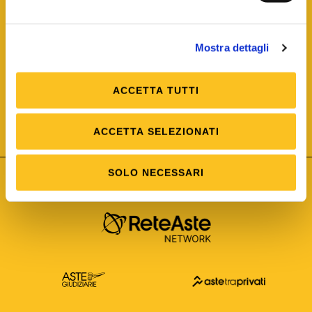
Mostra dettagli
ACCETTA TUTTI
ISO/IEC 25012
Modello di Qualità del dato
ISO /IEC 25024
ACCETTA SELEZIONATI
Misure della Qualità del dato
SOLO NECESSARI
Astetelematiche.it è parte di