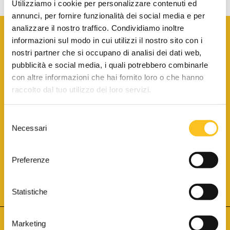
Utilizziamo i cookie per personalizzare contenuti ed
annunci, per fornire funzionalità dei social media e per
analizzare il nostro traffico. Condividiamo inoltre
informazioni sul modo in cui utilizzi il nostro sito con i
nostri partner che si occupano di analisi dei dati web,
pubblicità e social media, i quali potrebbero combinarle
con altre informazioni che hai fornito loro o che hanno
SCARICA LA BROCHURE INFORMATIVA
raccolto dal tuo utilizzo dei loro servizi.
Selezione
SITO INTERNET ISCRITTO AL N. 1 DEL REGISTRO DEI GESTORI
Necessari
DELLA VENDITA TELEMATICA PER TUTTI I DISTRETTI DI CORTE
del
D’APPELLO ITALIANI
(PDG 01.08.2017)
consenso
® Aste Giudiziarie Inlinea S.p.a. - Tutti i diritti sono riservati
Aste Giudiziarie Inlinea S.p.a. - Scali d'Azeglio, 2/6 - 57123 Livorno
Preferenze
P.Iva 01301540496 - REA: LI - 116749 -
Cookie Policy
TWITTER
FACEBOOK
SEGUICI SU
Statistiche
Marketing