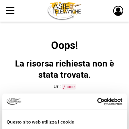
PULS
DI
LOGI
Oops!
La risorsa richiesta non è
stata trovata.
Url:
/home
CONTATTA L'ASSISTENZA TECNICA
Questo sito web utilizza i cookie