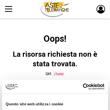
PULS
DI
LOGI
Oops!
La risorsa richiesta non è
stata trovata.
Url:
/home
CONTATTA L'ASSISTENZA TECNICA
Questo sito web utilizza i cookie