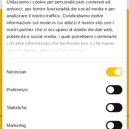
Utilizziamo i cookie per personalizzare contenuti ed
annunci, per fornire funzionalità dei social media e per
analizzare il nostro traffico. Condividiamo inoltre
informazioni sul modo in cui utilizzi il nostro sito con i
nostri partner che si occupano di analisi dei dati web,
pubblicità e social media, i quali potrebbero combinarle
con altre informazioni che hai fornito loro o che hanno
SCARICA LA BROCHURE INFORMATIVA
raccolto dal tuo utilizzo dei loro servizi.
Selezione
SITO INTERNET ISCRITTO AL N. 1 DEL REGISTRO DEI GESTORI
Necessari
DELLA VENDITA TELEMATICA PER TUTTI I DISTRETTI DI CORTE
del
D’APPELLO ITALIANI
(PDG 01.08.2017)
consenso
® Aste Giudiziarie Inlinea S.p.a. - Tutti i diritti sono riservati
Aste Giudiziarie Inlinea S.p.a. - Scali d'Azeglio, 2/6 - 57123 Livorno
Preferenze
P.Iva 01301540496 - REA: LI - 116749 -
Cookie Policy
TWITTER
FACEBOOK
SEGUICI SU
Statistiche
Marketing