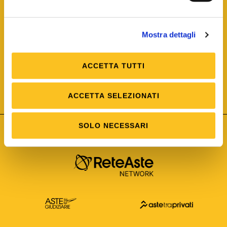
Mostra dettagli
ACCETTA TUTTI
ISO/IEC 25012
Modello di Qualità del dato
ISO /IEC 25024
ACCETTA SELEZIONATI
Misure della Qualità del dato
SOLO NECESSARI
Astetelematiche.it è parte di