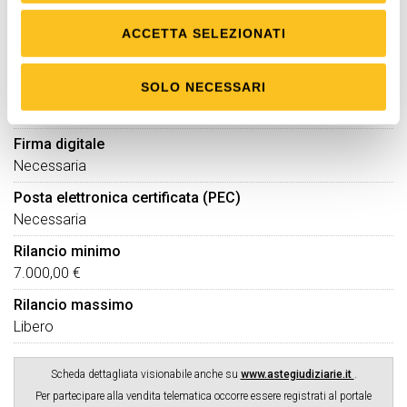
Cauzione
ACCETTA SELEZIONATI
10% del prezzo offerto
da versare mediante
bonifico bancario
SOLO NECESSARI
assegno
Firma digitale
Necessaria
Posta elettronica certificata (PEC)
Necessaria
Rilancio minimo
7.000,00 €
Rilancio massimo
Libero
Scheda dettagliata visionabile anche su
www.astegiudiziarie.it
.
Per partecipare alla vendita telematica occorre essere registrati al portale