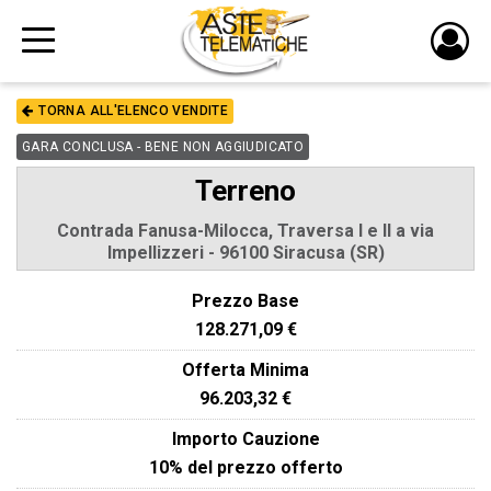
PULS
DI
TORNA ALL'ELENCO VENDITE
LOGI
GARA CONCLUSA - BENE NON AGGIUDICATO
Terreno
Contrada Fanusa-Milocca, Traversa I e II a via
Impellizzeri - 96100 Siracusa (SR)
Prezzo Base
128.271,09 €
Offerta Minima
96.203,32 €
Importo Cauzione
10% del prezzo offerto