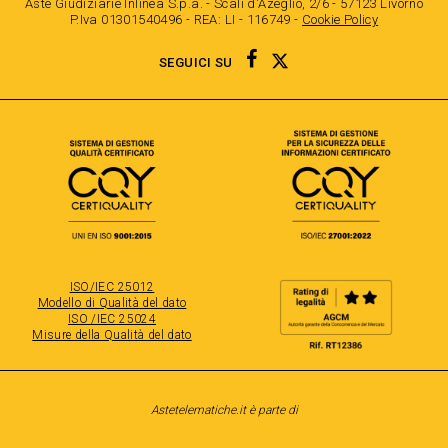
Aste Giudiziarie Inlinea S.p.a. - Scali d'Azeglio, 2/6 - 57123 Livorno
P.Iva 01301540496 - REA: LI - 116749 -
Cookie Policy
TWITTER
FACEBOOK
SEGUICI SU
ISO/IEC 25012
Modello di Qualità del dato
ISO /IEC 25024
Misure della Qualità del dato
Astetelematiche.it è parte di