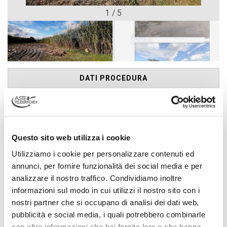
1
/
5
DATI PROCEDURA
Tribunale
Siracusa
Tipologia procedura
Questo sito web utilizza i cookie
Esecuzione Immobiliare
Utilizziamo i cookie per personalizzare contenuti ed
Ruolo procedura
annunci, per fornire funzionalità dei social media e per
N° 251 Anno 1994
analizzare il nostro traffico. Condividiamo inoltre
Numero lotto
informazioni sul modo in cui utilizzi il nostro sito con i
1
nostri partner che si occupano di analisi dei dati web,
pubblicità e social media, i quali potrebbero combinarle
Descrizione lotto
con altre informazioni che hai fornito loro o che hanno