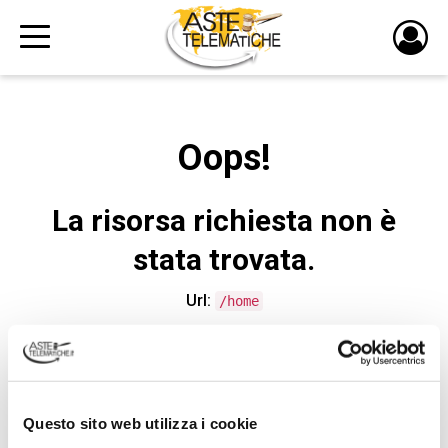
PULS
DI
LOGI
Oops!
La risorsa richiesta non è
stata trovata.
Url:
/home
CONTATTA L'ASSISTENZA TECNICA
Questo sito web utilizza i cookie