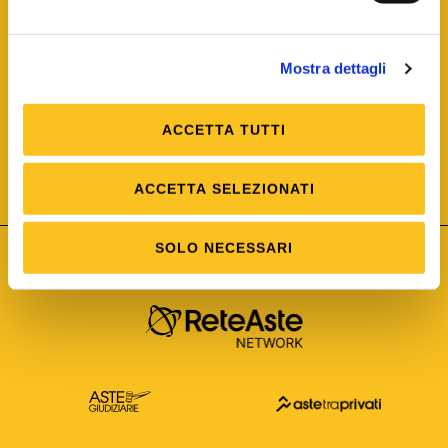
Mostra dettagli
ACCETTA TUTTI
ISO/IEC 25012
Modello di Qualità del dato
ISO /IEC 25024
ACCETTA SELEZIONATI
Misure della Qualità del dato
SOLO NECESSARI
Astetelematiche.it è parte di