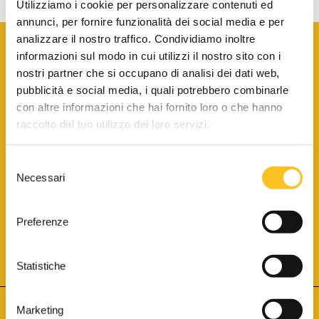
Utilizziamo i cookie per personalizzare contenuti ed
annunci, per fornire funzionalità dei social media e per
analizzare il nostro traffico. Condividiamo inoltre
informazioni sul modo in cui utilizzi il nostro sito con i
nostri partner che si occupano di analisi dei dati web,
pubblicità e social media, i quali potrebbero combinarle
con altre informazioni che hai fornito loro o che hanno
SCARICA LA BROCHURE INFORMATIVA
raccolto dal tuo utilizzo dei loro servizi.
Selezione
SITO INTERNET ISCRITTO AL N. 1 DEL REGISTRO DEI GESTORI
Necessari
DELLA VENDITA TELEMATICA PER TUTTI I DISTRETTI DI CORTE
del
D’APPELLO ITALIANI
(PDG 01.08.2017)
consenso
® Aste Giudiziarie Inlinea S.p.a. - Tutti i diritti sono riservati
Aste Giudiziarie Inlinea S.p.a. - Scali d'Azeglio, 2/6 - 57123 Livorno
Preferenze
P.Iva 01301540496 - REA: LI - 116749 -
Cookie Policy
TWITTER
FACEBOOK
SEGUICI SU
Statistiche
Marketing