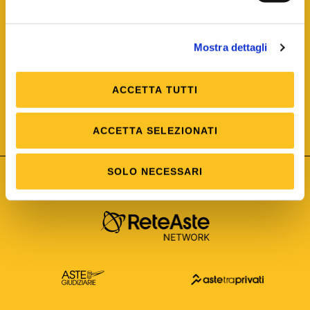
Mostra dettagli
ACCETTA TUTTI
ISO/IEC 25012
Modello di Qualità del dato
ISO /IEC 25024
ACCETTA SELEZIONATI
Misure della Qualità del dato
SOLO NECESSARI
Astetelematiche.it è parte di