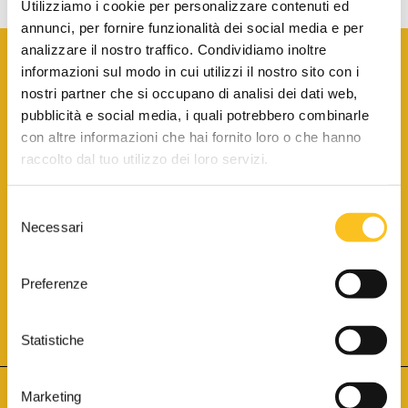
Utilizziamo i cookie per personalizzare contenuti ed
annunci, per fornire funzionalità dei social media e per
analizzare il nostro traffico. Condividiamo inoltre
informazioni sul modo in cui utilizzi il nostro sito con i
nostri partner che si occupano di analisi dei dati web,
pubblicità e social media, i quali potrebbero combinarle
con altre informazioni che hai fornito loro o che hanno
SCARICA LA BROCHURE INFORMATIVA
raccolto dal tuo utilizzo dei loro servizi.
Selezione
SITO INTERNET ISCRITTO AL N. 1 DEL REGISTRO DEI GESTORI
Necessari
DELLA VENDITA TELEMATICA PER TUTTI I DISTRETTI DI CORTE
del
D’APPELLO ITALIANI
(PDG 01.08.2017)
consenso
® Aste Giudiziarie Inlinea S.p.a. - Tutti i diritti sono riservati
Aste Giudiziarie Inlinea S.p.a. - Scali d'Azeglio, 2/6 - 57123 Livorno
Preferenze
P.Iva 01301540496 - REA: LI - 116749 -
Cookie Policy
TWITTER
FACEBOOK
SEGUICI SU
Statistiche
Marketing