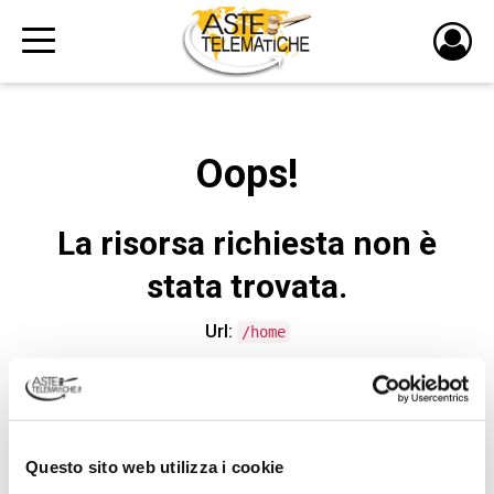
PULS
DI
LOGI
Oops!
La risorsa richiesta non è
stata trovata.
Url:
/home
CONTATTA L'ASSISTENZA TECNICA
Questo sito web utilizza i cookie