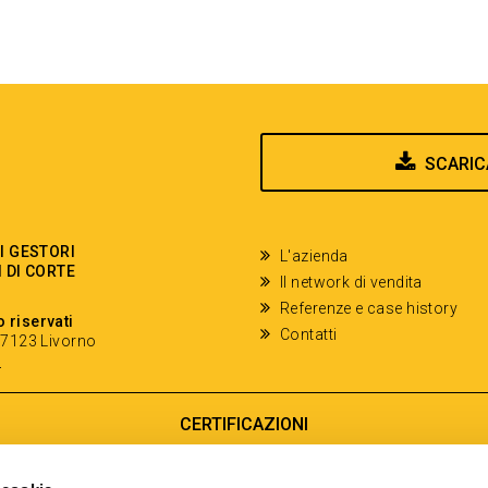
SCARIC
EI GESTORI
L'azienda
I DI CORTE
Il network di vendita
Referenze e case history
o riservati
Contatti
- 57123 Livorno
y
CERTIFICAZIONI