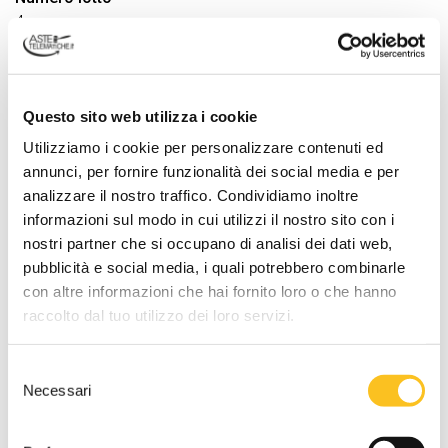
4
Descrizione lotto
Terreno agricolo circondato da altri uguali, qualità Bosco
misto.
Questo sito web utilizza i cookie
DATI VENDITA
Utilizziamo i cookie per personalizzare contenuti ed
annunci, per fornire funzionalità dei social media e per
Referente vendita
analizzare il nostro traffico. Condividiamo inoltre
Dott. Caterina Sinico
informazioni sul modo in cui utilizzi il nostro sito con i
Tipo di vendita
nostri partner che si occupano di analisi dei dati web,
Asincrona
pubblicità e social media, i quali potrebbero combinarle
con altre informazioni che hai fornito loro o che hanno
Termine presentazione offerte
raccolto dal tuo utilizzo dei loro servizi.
22/06/2026 12:00:00
Udienza terminata:
Selezione
23/06/2026 16:13:11
Necessari
del
Prolungamento
consenso
Qualora vengano effettuate offerte negli ultimi
15
minuti di