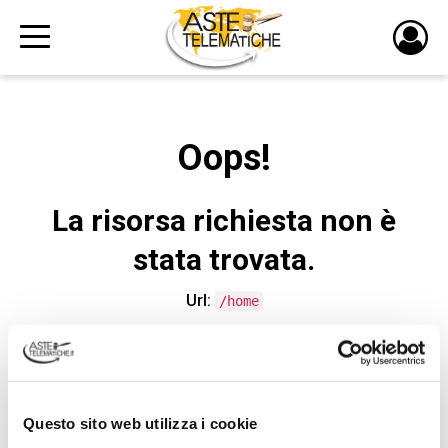
PULS
DI
LOGI
Oops!
La risorsa richiesta non è
stata trovata.
Url:
/home
CONTATTA L'ASSISTENZA TECNICA
Questo sito web utilizza i cookie