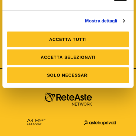
Mostra dettagli
ACCETTA TUTTI
ISO/IEC 25012
Modello di Qualità del dato
ISO /IEC 25024
ACCETTA SELEZIONATI
Misure della Qualità del dato
SOLO NECESSARI
Astetelematiche.it è parte di