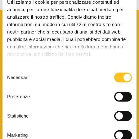
Utilizziamo i cookie per personalizzare contenuti ed
annunci, per fornire funzionalità dei social media e per
analizzare il nostro traffico. Condividiamo inoltre
informazioni sul modo in cui utilizzi il nostro sito con i
nostri partner che si occupano di analisi dei dati web,
pubblicità e social media, i quali potrebbero combinarle
con altre informazioni che hai fornito loro o che hanno
SCARICA LA BROCHURE INFORMATIVA
raccolto dal tuo utilizzo dei loro servizi.
Selezione
SITO INTERNET ISCRITTO AL N. 1 DEL REGISTRO DEI GESTORI
Necessari
DELLA VENDITA TELEMATICA PER TUTTI I DISTRETTI DI CORTE
del
D’APPELLO ITALIANI
(PDG 01.08.2017)
consenso
® Aste Giudiziarie Inlinea S.p.a. - Tutti i diritti sono riservati
Aste Giudiziarie Inlinea S.p.a. - Scali d'Azeglio, 2/6 - 57123 Livorno
Preferenze
P.Iva 01301540496 - REA: LI - 116749 -
Cookie Policy
TWITTER
FACEBOOK
SEGUICI SU
Statistiche
Marketing