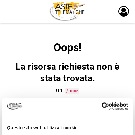
PULS
DI
LOGI
Oops!
La risorsa richiesta non è
stata trovata.
Url:
/home
CONTATTA L'ASSISTENZA TECNICA
Questo sito web utilizza i cookie