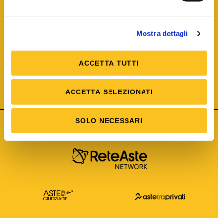
Mostra dettagli
ACCETTA TUTTI
ISO/IEC 25012
Modello di Qualità del dato
ISO /IEC 25024
ACCETTA SELEZIONATI
Misure della Qualità del dato
SOLO NECESSARI
Astetelematiche.it è parte di