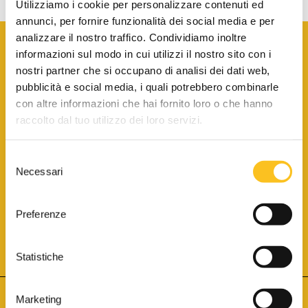
Utilizziamo i cookie per personalizzare contenuti ed
annunci, per fornire funzionalità dei social media e per
analizzare il nostro traffico. Condividiamo inoltre
informazioni sul modo in cui utilizzi il nostro sito con i
nostri partner che si occupano di analisi dei dati web,
pubblicità e social media, i quali potrebbero combinarle
con altre informazioni che hai fornito loro o che hanno
SCARICA LA BROCHURE INFORMATIVA
raccolto dal tuo utilizzo dei loro servizi.
Selezione
SITO INTERNET ISCRITTO AL N. 1 DEL REGISTRO DEI GESTORI
Necessari
DELLA VENDITA TELEMATICA PER TUTTI I DISTRETTI DI CORTE
del
D’APPELLO ITALIANI
(PDG 01.08.2017)
consenso
® Aste Giudiziarie Inlinea S.p.a. - Tutti i diritti sono riservati
Aste Giudiziarie Inlinea S.p.a. - Scali d'Azeglio, 2/6 - 57123 Livorno
Preferenze
P.Iva 01301540496 - REA: LI - 116749 -
Cookie Policy
TWITTER
FACEBOOK
SEGUICI SU
Statistiche
Marketing