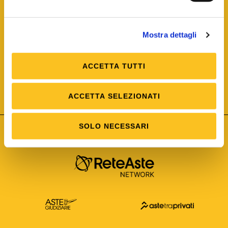
Mostra dettagli
ACCETTA TUTTI
ISO/IEC 25012
Modello di Qualità del dato
ISO /IEC 25024
ACCETTA SELEZIONATI
Misure della Qualità del dato
SOLO NECESSARI
Astetelematiche.it è parte di