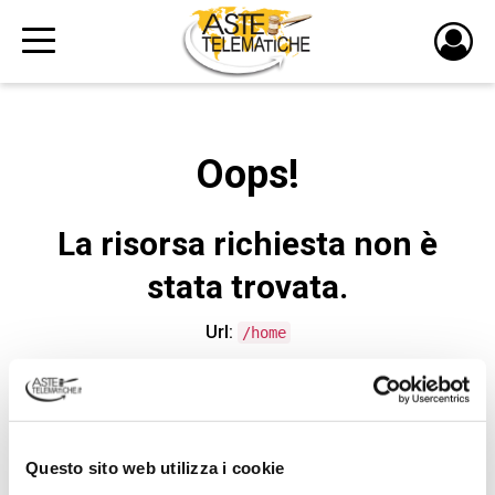
PULS
DI
LOGI
Oops!
La risorsa richiesta non è
stata trovata.
Url:
/home
CONTATTA L'ASSISTENZA TECNICA
Questo sito web utilizza i cookie