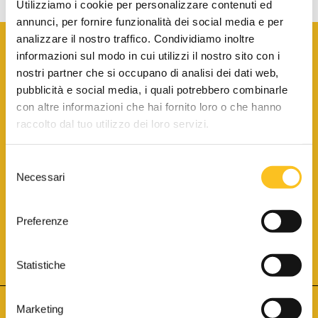
Utilizziamo i cookie per personalizzare contenuti ed
annunci, per fornire funzionalità dei social media e per
analizzare il nostro traffico. Condividiamo inoltre
informazioni sul modo in cui utilizzi il nostro sito con i
nostri partner che si occupano di analisi dei dati web,
pubblicità e social media, i quali potrebbero combinarle
con altre informazioni che hai fornito loro o che hanno
SCARICA LA BROCHURE INFORMATIVA
raccolto dal tuo utilizzo dei loro servizi.
Selezione
SITO INTERNET ISCRITTO AL N. 1 DEL REGISTRO DEI GESTORI
Necessari
DELLA VENDITA TELEMATICA PER TUTTI I DISTRETTI DI CORTE
del
D’APPELLO ITALIANI
(PDG 01.08.2017)
consenso
® Aste Giudiziarie Inlinea S.p.a. - Tutti i diritti sono riservati
Aste Giudiziarie Inlinea S.p.a. - Scali d'Azeglio, 2/6 - 57123 Livorno
Preferenze
P.Iva 01301540496 - REA: LI - 116749 -
Cookie Policy
TWITTER
FACEBOOK
SEGUICI SU
Statistiche
Marketing