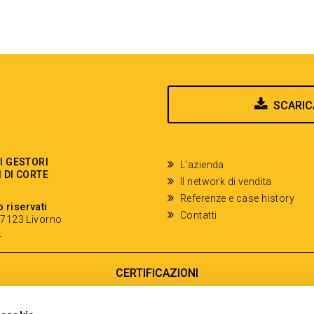
SCARIC
EI GESTORI
L'azienda
I DI CORTE
Il network di vendita
Referenze e case history
o riservati
Contatti
- 57123 Livorno
y
CERTIFICAZIONI