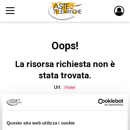
PULS
DI
LOGI
Oops!
La risorsa richiesta non è
stata trovata.
Url:
/home
CONTATTA L'ASSISTENZA TECNICA
Questo sito web utilizza i cookie