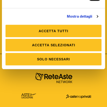
Mostra dettagli
ACCETTA TUTTI
ISO/IEC 25012
Modello di Qualità del dato
ISO /IEC 25024
ACCETTA SELEZIONATI
Misure della Qualità del dato
SOLO NECESSARI
Astetelematiche.it è parte di