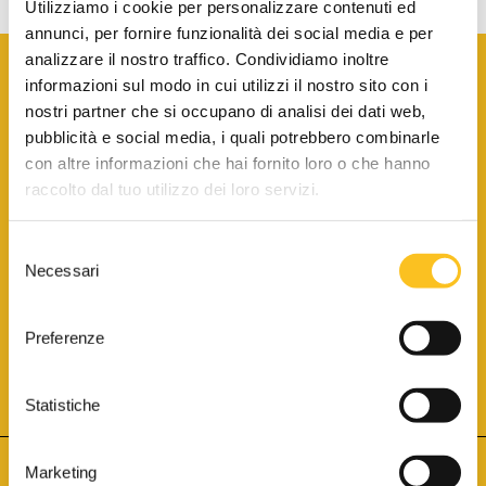
Utilizziamo i cookie per personalizzare contenuti ed
annunci, per fornire funzionalità dei social media e per
analizzare il nostro traffico. Condividiamo inoltre
informazioni sul modo in cui utilizzi il nostro sito con i
nostri partner che si occupano di analisi dei dati web,
pubblicità e social media, i quali potrebbero combinarle
con altre informazioni che hai fornito loro o che hanno
SCARICA LA BROCHURE INFORMATIVA
raccolto dal tuo utilizzo dei loro servizi.
Selezione
SITO INTERNET ISCRITTO AL N. 1 DEL REGISTRO DEI GESTORI
Necessari
DELLA VENDITA TELEMATICA PER TUTTI I DISTRETTI DI CORTE
del
D’APPELLO ITALIANI
(PDG 01.08.2017)
consenso
® Aste Giudiziarie Inlinea S.p.a. - Tutti i diritti sono riservati
Aste Giudiziarie Inlinea S.p.a. - Scali d'Azeglio, 2/6 - 57123 Livorno
Preferenze
P.Iva 01301540496 - REA: LI - 116749 -
Cookie Policy
TWITTER
FACEBOOK
SEGUICI SU
Statistiche
Marketing