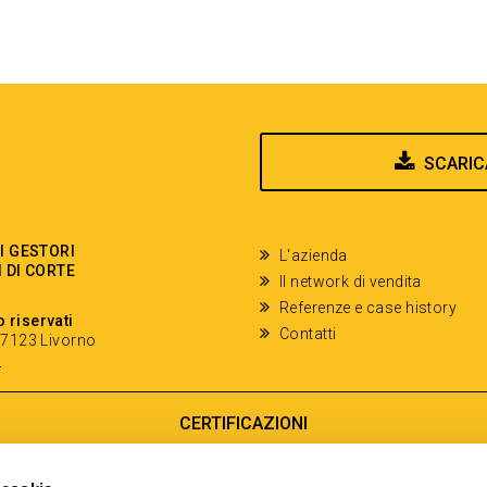
SCARIC
EI GESTORI
L'azienda
I DI CORTE
Il network di vendita
Referenze e case history
o riservati
Contatti
- 57123 Livorno
y
CERTIFICAZIONI