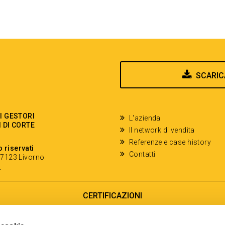
SCARIC
EI GESTORI
L'azienda
I DI CORTE
Il network di vendita
Referenze e case history
o riservati
Contatti
- 57123 Livorno
y
CERTIFICAZIONI