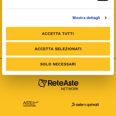
Mostra dettagli
ACCETTA TUTTI
ISO/IEC 25012
Modello di Qualità del dato
ISO /IEC 25024
ACCETTA SELEZIONATI
Misure della Qualità del dato
SOLO NECESSARI
Astetelematiche.it è parte di