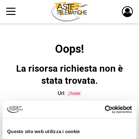
PULS
DI
LOGI
Oops!
La risorsa richiesta non è
stata trovata.
Url:
/home
CONTATTA L'ASSISTENZA TECNICA
Questo sito web utilizza i cookie