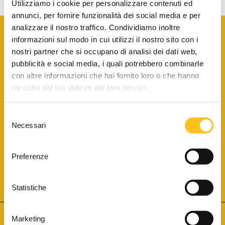
Utilizziamo i cookie per personalizzare contenuti ed
annunci, per fornire funzionalità dei social media e per
analizzare il nostro traffico. Condividiamo inoltre
informazioni sul modo in cui utilizzi il nostro sito con i
nostri partner che si occupano di analisi dei dati web,
pubblicità e social media, i quali potrebbero combinarle
con altre informazioni che hai fornito loro o che hanno
SCARICA LA BROCHURE INFORMATIVA
raccolto dal tuo utilizzo dei loro servizi.
Selezione
SITO INTERNET ISCRITTO AL N. 1 DEL REGISTRO DEI GESTORI
Necessari
DELLA VENDITA TELEMATICA PER TUTTI I DISTRETTI DI CORTE
del
D’APPELLO ITALIANI
(PDG 01.08.2017)
consenso
® Aste Giudiziarie Inlinea S.p.a. - Tutti i diritti sono riservati
Aste Giudiziarie Inlinea S.p.a. - Scali d'Azeglio, 2/6 - 57123 Livorno
Preferenze
P.Iva 01301540496 - REA: LI - 116749 -
Cookie Policy
TWITTER
FACEBOOK
SEGUICI SU
Statistiche
Marketing