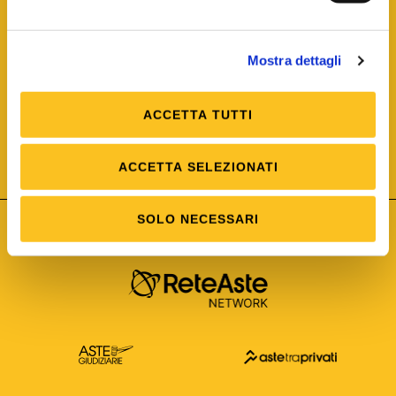
Mostra dettagli
ACCETTA TUTTI
ISO/IEC 25012
Modello di Qualità del dato
ISO /IEC 25024
ACCETTA SELEZIONATI
Misure della Qualità del dato
SOLO NECESSARI
Astetelematiche.it è parte di