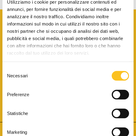
Utilizziamo i cookie per personalizzare contenuti ed
annunci, per fornire funzionalità dei social media e per
analizzare il nostro traffico. Condividiamo inoltre
informazioni sul modo in cui utilizzi il nostro sito con i
nostri partner che si occupano di analisi dei dati web,
pubblicità e social media, i quali potrebbero combinarle
con altre informazioni che hai fornito loro o che hanno
SCARICA LA BROCHURE INFORMATIVA
raccolto dal tuo utilizzo dei loro servizi.
Selezione
SITO INTERNET ISCRITTO AL N. 1 DEL REGISTRO DEI GESTORI
Necessari
DELLA VENDITA TELEMATICA PER TUTTI I DISTRETTI DI CORTE
del
D’APPELLO ITALIANI
(PDG 01.08.2017)
consenso
® Aste Giudiziarie Inlinea S.p.a. - Tutti i diritti sono riservati
Aste Giudiziarie Inlinea S.p.a. - Scali d'Azeglio, 2/6 - 57123 Livorno
Preferenze
P.Iva 01301540496 - REA: LI - 116749 -
Cookie Policy
TWITTER
FACEBOOK
SEGUICI SU
Statistiche
Marketing