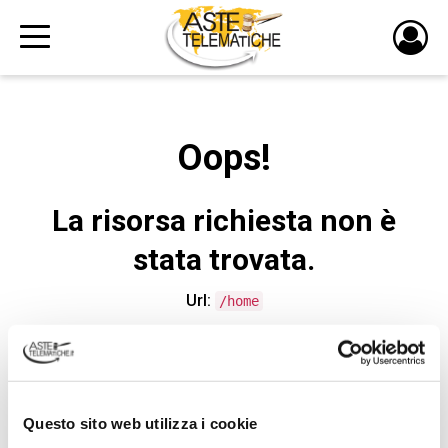
PULS
DI
LOGI
Oops!
La risorsa richiesta non è
stata trovata.
Url:
/home
CONTATTA L'ASSISTENZA TECNICA
Questo sito web utilizza i cookie