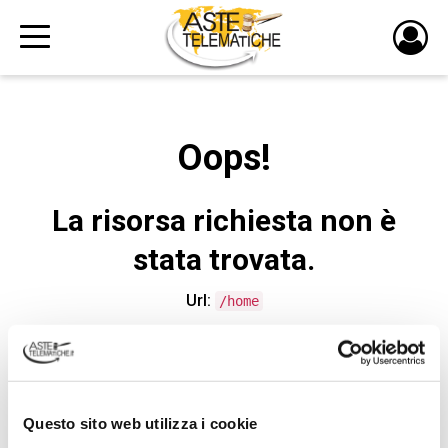
PULS
DI
LOGI
Oops!
La risorsa richiesta non è
stata trovata.
Url:
/home
CONTATTA L'ASSISTENZA TECNICA
Questo sito web utilizza i cookie