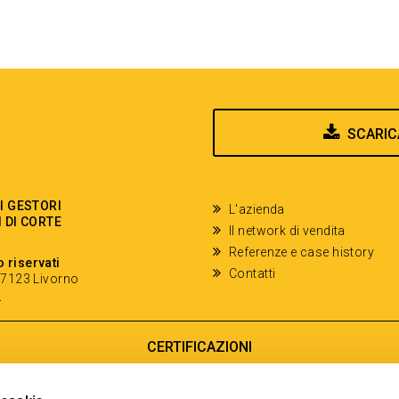
SCARIC
EI GESTORI
L'azienda
I DI CORTE
Il network di vendita
Referenze e case history
o riservati
Contatti
- 57123 Livorno
y
CERTIFICAZIONI