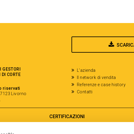
SCARIC
EI GESTORI
L'azienda
I DI CORTE
Il network di vendita
Referenze e case history
o riservati
Contatti
- 57123 Livorno
y
CERTIFICAZIONI