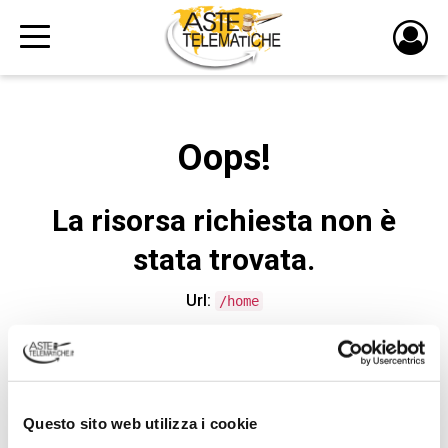
PULS
DI
LOGI
Oops!
La risorsa richiesta non è
stata trovata.
Url:
/home
CONTATTA L'ASSISTENZA TECNICA
Questo sito web utilizza i cookie