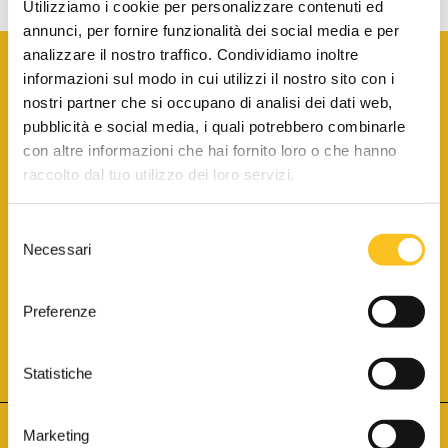
Utilizziamo i cookie per personalizzare contenuti ed
annunci, per fornire funzionalità dei social media e per
analizzare il nostro traffico. Condividiamo inoltre
informazioni sul modo in cui utilizzi il nostro sito con i
nostri partner che si occupano di analisi dei dati web,
pubblicità e social media, i quali potrebbero combinarle
con altre informazioni che hai fornito loro o che hanno
SCARICA LA BROCHURE INFORMATIVA
raccolto dal tuo utilizzo dei loro servizi.
Selezione
SITO INTERNET ISCRITTO AL N. 1 DEL REGISTRO DEI GESTORI
Necessari
DELLA VENDITA TELEMATICA PER TUTTI I DISTRETTI DI CORTE
del
D’APPELLO ITALIANI
(PDG 01.08.2017)
consenso
® Aste Giudiziarie Inlinea S.p.a. - Tutti i diritti sono riservati
Aste Giudiziarie Inlinea S.p.a. - Scali d'Azeglio, 2/6 - 57123 Livorno
Preferenze
P.Iva 01301540496 - REA: LI - 116749 -
Cookie Policy
TWITTER
FACEBOOK
SEGUICI SU
Statistiche
Marketing