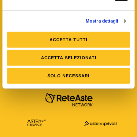
Mostra dettagli
ACCETTA TUTTI
ISO/IEC 25012
Modello di Qualità del dato
ISO /IEC 25024
ACCETTA SELEZIONATI
Misure della Qualità del dato
SOLO NECESSARI
Astetelematiche.it è parte di