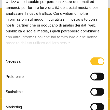
Utilizziamo i cookie per personalizzare contenuti ed
annunci, per fornire funzionalità dei social media e per
analizzare il nostro traffico. Condividiamo inoltre
informazioni sul modo in cui utilizzi il nostro sito con i
nostri partner che si occupano di analisi dei dati web,
pubblicità e social media, i quali potrebbero combinarle
con altre informazioni che hai fornito loro o che hanno
SCARICA LA BROCHURE INFORMATIVA
raccolto dal tuo utilizzo dei loro servizi.
Selezione
SITO INTERNET ISCRITTO AL N. 1 DEL REGISTRO DEI GESTORI
Necessari
DELLA VENDITA TELEMATICA PER TUTTI I DISTRETTI DI CORTE
del
D’APPELLO ITALIANI
(PDG 01.08.2017)
consenso
® Aste Giudiziarie Inlinea S.p.a. - Tutti i diritti sono riservati
Aste Giudiziarie Inlinea S.p.a. - Scali d'Azeglio, 2/6 - 57123 Livorno
Preferenze
P.Iva 01301540496 - REA: LI - 116749 -
Cookie Policy
TWITTER
FACEBOOK
SEGUICI SU
Statistiche
Marketing