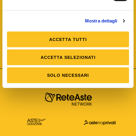
Mostra dettagli
ACCETTA TUTTI
ISO/IEC 25012
Modello di Qualità del dato
ISO /IEC 25024
ACCETTA SELEZIONATI
Misure della Qualità del dato
SOLO NECESSARI
Astetelematiche.it è parte di