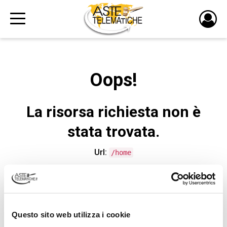
PULS
DI
LOGI
Oops!
La risorsa richiesta non è
stata trovata.
Url:
/home
CONTATTA L'ASSISTENZA TECNICA
Questo sito web utilizza i cookie