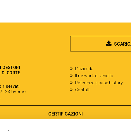
SCARIC
EI GESTORI
L'azienda
I DI CORTE
Il network di vendita
Referenze e case history
o riservati
Contatti
- 57123 Livorno
y
CERTIFICAZIONI