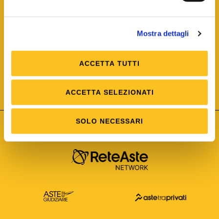
Mostra dettagli
ACCETTA TUTTI
ISO/IEC 25012
Modello di Qualità del dato
ISO /IEC 25024
ACCETTA SELEZIONATI
Misure della Qualità del dato
SOLO NECESSARI
Astetelematiche.it è parte di