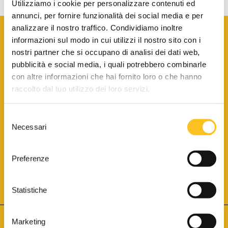
Utilizziamo i cookie per personalizzare contenuti ed
annunci, per fornire funzionalità dei social media e per
analizzare il nostro traffico. Condividiamo inoltre
informazioni sul modo in cui utilizzi il nostro sito con i
nostri partner che si occupano di analisi dei dati web,
pubblicità e social media, i quali potrebbero combinarle
con altre informazioni che hai fornito loro o che hanno
SCARICA LA BROCHURE INFORMATIVA
raccolto dal tuo utilizzo dei loro servizi.
Selezione
SITO INTERNET ISCRITTO AL N. 1 DEL REGISTRO DEI GESTORI
Necessari
DELLA VENDITA TELEMATICA PER TUTTI I DISTRETTI DI CORTE
del
D’APPELLO ITALIANI
(PDG 01.08.2017)
consenso
® Aste Giudiziarie Inlinea S.p.a. - Tutti i diritti sono riservati
Aste Giudiziarie Inlinea S.p.a. - Scali d'Azeglio, 2/6 - 57123 Livorno
Preferenze
P.Iva 01301540496 - REA: LI - 116749 -
Cookie Policy
TWITTER
FACEBOOK
SEGUICI SU
Statistiche
Marketing