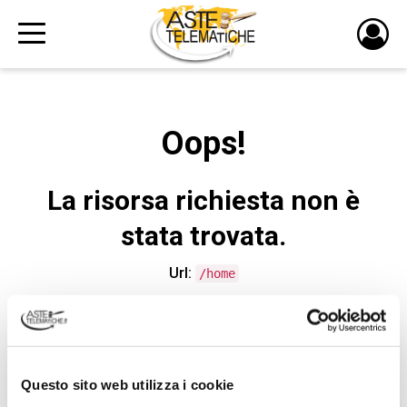
PULS
DI
LOGI
Oops!
La risorsa richiesta non è
stata trovata.
Url:
/home
CONTATTA L'ASSISTENZA TECNICA
Questo sito web utilizza i cookie