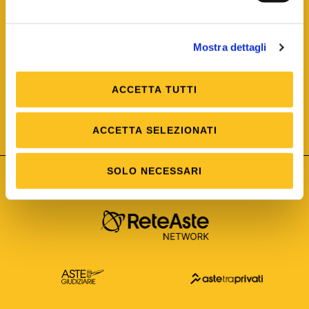
Mostra dettagli
ACCETTA TUTTI
ISO/IEC 25012
Modello di Qualità del dato
ISO /IEC 25024
ACCETTA SELEZIONATI
Misure della Qualità del dato
SOLO NECESSARI
Astetelematiche.it è parte di