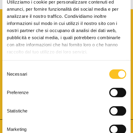
Utilizziamo i cookie per personalizzare contenuti ed
annunci, per fornire funzionalità dei social media e per
analizzare il nostro traffico. Condividiamo inoltre
informazioni sul modo in cui utilizzi il nostro sito con i
nostri partner che si occupano di analisi dei dati web,
pubblicità e social media, i quali potrebbero combinarle
con altre informazioni che hai fornito loro o che hanno
SCARICA LA BROCHURE INFORMATIVA
raccolto dal tuo utilizzo dei loro servizi.
Selezione
SITO INTERNET ISCRITTO AL N. 1 DEL REGISTRO DEI GESTORI
Necessari
DELLA VENDITA TELEMATICA PER TUTTI I DISTRETTI DI CORTE
del
D’APPELLO ITALIANI
(PDG 01.08.2017)
consenso
® Aste Giudiziarie Inlinea S.p.a. - Tutti i diritti sono riservati
Aste Giudiziarie Inlinea S.p.a. - Scali d'Azeglio, 2/6 - 57123 Livorno
Preferenze
P.Iva 01301540496 - REA: LI - 116749 -
Cookie Policy
TWITTER
FACEBOOK
SEGUICI SU
Statistiche
Marketing