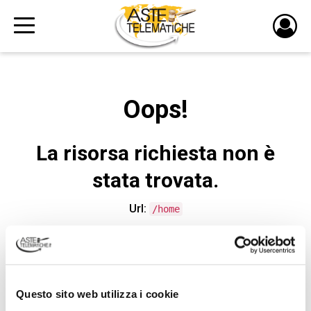
PULS
DI
LOGI
Oops!
La risorsa richiesta non è
stata trovata.
Url:
/home
CONTATTA L'ASSISTENZA TECNICA
Questo sito web utilizza i cookie