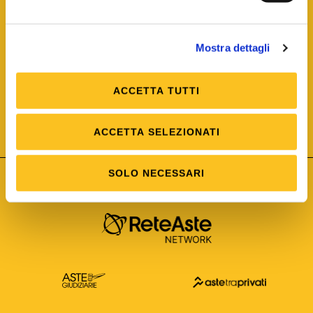
Mostra dettagli
ACCETTA TUTTI
ISO/IEC 25012
Modello di Qualità del dato
ISO /IEC 25024
ACCETTA SELEZIONATI
Misure della Qualità del dato
SOLO NECESSARI
Astetelematiche.it è parte di