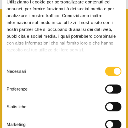
Utilizziamo i cookie per personalizzare contenuti ed
annunci, per fornire funzionalità dei social media e per
analizzare il nostro traffico. Condividiamo inoltre
informazioni sul modo in cui utilizzi il nostro sito con i
nostri partner che si occupano di analisi dei dati web,
pubblicità e social media, i quali potrebbero combinarle
con altre informazioni che hai fornito loro o che hanno
SCARICA LA BROCHURE INFORMATIVA
raccolto dal tuo utilizzo dei loro servizi.
Selezione
SITO INTERNET ISCRITTO AL N. 1 DEL REGISTRO DEI GESTORI
Necessari
DELLA VENDITA TELEMATICA PER TUTTI I DISTRETTI DI CORTE
del
D’APPELLO ITALIANI
(PDG 01.08.2017)
consenso
® Aste Giudiziarie Inlinea S.p.a. - Tutti i diritti sono riservati
Aste Giudiziarie Inlinea S.p.a. - Scali d'Azeglio, 2/6 - 57123 Livorno
Preferenze
P.Iva 01301540496 - REA: LI - 116749 -
Cookie Policy
TWITTER
FACEBOOK
SEGUICI SU
Statistiche
Marketing