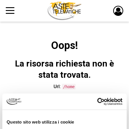
PULS
DI
LOGI
Oops!
La risorsa richiesta non è
stata trovata.
Url:
/home
CONTATTA L'ASSISTENZA TECNICA
Questo sito web utilizza i cookie