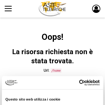
PULS
DI
LOGI
Oops!
La risorsa richiesta non è
stata trovata.
Url:
/home
CONTATTA L'ASSISTENZA TECNICA
Questo sito web utilizza i cookie