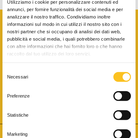
Utilizziamo i cookie per personalizzare contenuti ed
annunci, per fornire funzionalità dei social media e per
analizzare il nostro traffico. Condividiamo inoltre
informazioni sul modo in cui utilizzi il nostro sito con i
nostri partner che si occupano di analisi dei dati web,
pubblicità e social media, i quali potrebbero combinarle
con altre informazioni che hai fornito loro o che hanno
SCARICA LA BROCHURE INFORMATIVA
raccolto dal tuo utilizzo dei loro servizi.
Selezione
SITO INTERNET ISCRITTO AL N. 1 DEL REGISTRO DEI GESTORI
Necessari
DELLA VENDITA TELEMATICA PER TUTTI I DISTRETTI DI CORTE
del
D’APPELLO ITALIANI
(PDG 01.08.2017)
consenso
® Aste Giudiziarie Inlinea S.p.a. - Tutti i diritti sono riservati
Aste Giudiziarie Inlinea S.p.a. - Scali d'Azeglio, 2/6 - 57123 Livorno
Preferenze
P.Iva 01301540496 - REA: LI - 116749 -
Cookie Policy
TWITTER
FACEBOOK
SEGUICI SU
Statistiche
Marketing