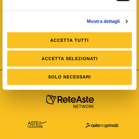
Mostra dettagli
ACCETTA TUTTI
ISO/IEC 25012
Modello di Qualità del dato
ISO /IEC 25024
ACCETTA SELEZIONATI
Misure della Qualità del dato
SOLO NECESSARI
Astetelematiche.it è parte di