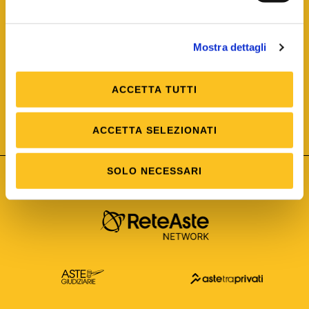
Mostra dettagli
ACCETTA TUTTI
ISO/IEC 25012
Modello di Qualità del dato
ISO /IEC 25024
ACCETTA SELEZIONATI
Misure della Qualità del dato
SOLO NECESSARI
Astetelematiche.it è parte di