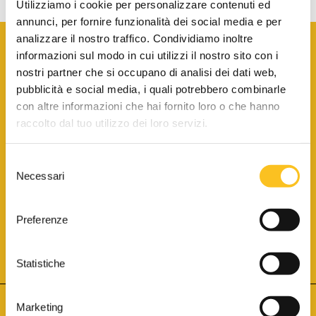
Utilizziamo i cookie per personalizzare contenuti ed
annunci, per fornire funzionalità dei social media e per
analizzare il nostro traffico. Condividiamo inoltre
informazioni sul modo in cui utilizzi il nostro sito con i
nostri partner che si occupano di analisi dei dati web,
pubblicità e social media, i quali potrebbero combinarle
con altre informazioni che hai fornito loro o che hanno
SCARICA LA BROCHURE INFORMATIVA
raccolto dal tuo utilizzo dei loro servizi.
Selezione
SITO INTERNET ISCRITTO AL N. 1 DEL REGISTRO DEI GESTORI
Necessari
DELLA VENDITA TELEMATICA PER TUTTI I DISTRETTI DI CORTE
del
D’APPELLO ITALIANI
(PDG 01.08.2017)
consenso
® Aste Giudiziarie Inlinea S.p.a. - Tutti i diritti sono riservati
Aste Giudiziarie Inlinea S.p.a. - Scali d'Azeglio, 2/6 - 57123 Livorno
Preferenze
P.Iva 01301540496 - REA: LI - 116749 -
Cookie Policy
TWITTER
FACEBOOK
SEGUICI SU
Statistiche
Marketing