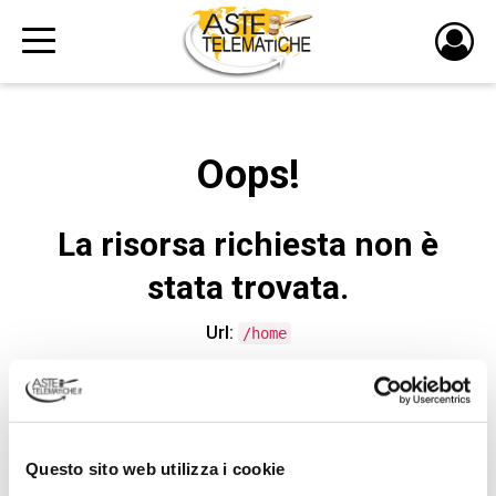
PULS
DI
LOGI
Oops!
La risorsa richiesta non è
stata trovata.
Url:
/home
CONTATTA L'ASSISTENZA TECNICA
Questo sito web utilizza i cookie