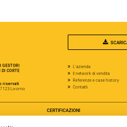
SCARIC
EI GESTORI
L'azienda
I DI CORTE
Il network di vendita
Referenze e case history
o riservati
Contatti
- 57123 Livorno
y
CERTIFICAZIONI