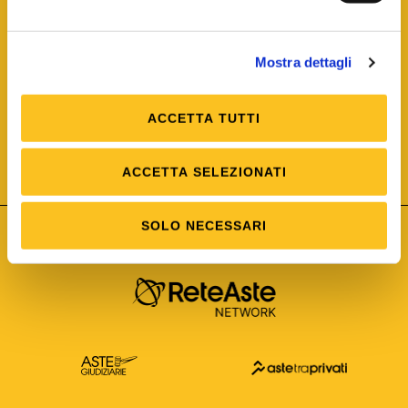
Mostra dettagli
ACCETTA TUTTI
ISO/IEC 25012
Modello di Qualità del dato
ISO /IEC 25024
ACCETTA SELEZIONATI
Misure della Qualità del dato
SOLO NECESSARI
Astetelematiche.it è parte di