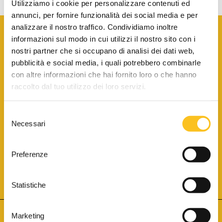
Utilizziamo i cookie per personalizzare contenuti ed
annunci, per fornire funzionalità dei social media e per
analizzare il nostro traffico. Condividiamo inoltre
informazioni sul modo in cui utilizzi il nostro sito con i
nostri partner che si occupano di analisi dei dati web,
pubblicità e social media, i quali potrebbero combinarle
con altre informazioni che hai fornito loro o che hanno
SCARICA LA BROCHURE INFORMATIVA
raccolto dal tuo utilizzo dei loro servizi.
Selezione
SITO INTERNET ISCRITTO AL N. 1 DEL REGISTRO DEI GESTORI
Necessari
DELLA VENDITA TELEMATICA PER TUTTI I DISTRETTI DI CORTE
del
D’APPELLO ITALIANI
(PDG 01.08.2017)
consenso
® Aste Giudiziarie Inlinea S.p.a. - Tutti i diritti sono riservati
Aste Giudiziarie Inlinea S.p.a. - Scali d'Azeglio, 2/6 - 57123 Livorno
Preferenze
P.Iva 01301540496 - REA: LI - 116749 -
Cookie Policy
TWITTER
FACEBOOK
SEGUICI SU
Statistiche
Marketing