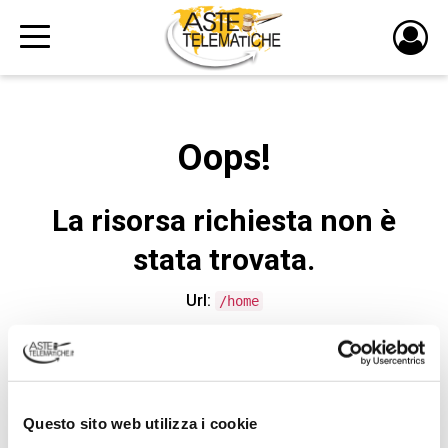
PULS
DI
LOGI
Oops!
La risorsa richiesta non è
stata trovata.
Url:
/home
CONTATTA L'ASSISTENZA TECNICA
Questo sito web utilizza i cookie