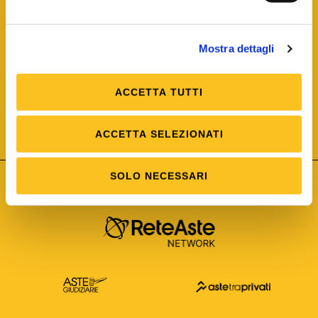
Mostra dettagli
ACCETTA TUTTI
ISO/IEC 25012
Modello di Qualità del dato
ISO /IEC 25024
ACCETTA SELEZIONATI
Misure della Qualità del dato
SOLO NECESSARI
Astetelematiche.it è parte di