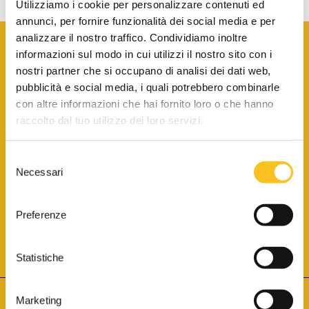
Utilizziamo i cookie per personalizzare contenuti ed
annunci, per fornire funzionalità dei social media e per
analizzare il nostro traffico. Condividiamo inoltre
informazioni sul modo in cui utilizzi il nostro sito con i
nostri partner che si occupano di analisi dei dati web,
pubblicità e social media, i quali potrebbero combinarle
con altre informazioni che hai fornito loro o che hanno
SCARICA LA BROCHURE INFORMATIVA
raccolto dal tuo utilizzo dei loro servizi.
Selezione
SITO INTERNET ISCRITTO AL N. 1 DEL REGISTRO DEI GESTORI
Necessari
DELLA VENDITA TELEMATICA PER TUTTI I DISTRETTI DI CORTE
del
D’APPELLO ITALIANI
(PDG 01.08.2017)
consenso
® Aste Giudiziarie Inlinea S.p.a. - Tutti i diritti sono riservati
Aste Giudiziarie Inlinea S.p.a. - Scali d'Azeglio, 2/6 - 57123 Livorno
Preferenze
P.Iva 01301540496 - REA: LI - 116749 -
Cookie Policy
TWITTER
FACEBOOK
SEGUICI SU
Statistiche
Marketing