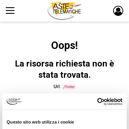
PULS
DI
LOGI
Oops!
La risorsa richiesta non è
stata trovata.
Url:
/home
CONTATTA L'ASSISTENZA TECNICA
Questo sito web utilizza i cookie