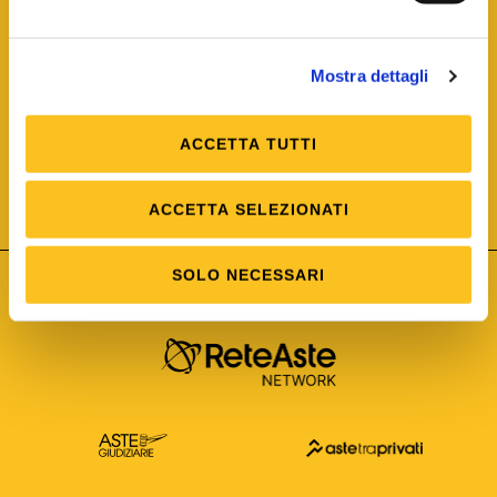
Mostra dettagli
ACCETTA TUTTI
ISO/IEC 25012
Modello di Qualità del dato
ISO /IEC 25024
ACCETTA SELEZIONATI
Misure della Qualità del dato
SOLO NECESSARI
Astetelematiche.it è parte di