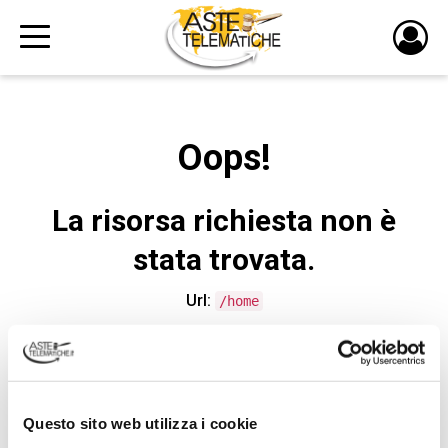
PULS
DI
LOGI
Oops!
La risorsa richiesta non è
stata trovata.
Url:
/home
CONTATTA L'ASSISTENZA TECNICA
Questo sito web utilizza i cookie