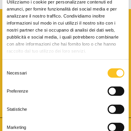
Utilizziamo i cookie per personalizzare contenuti ed
annunci, per fornire funzionalità dei social media e per
analizzare il nostro traffico. Condividiamo inoltre
informazioni sul modo in cui utilizzi il nostro sito con i
nostri partner che si occupano di analisi dei dati web,
pubblicità e social media, i quali potrebbero combinarle
con altre informazioni che hai fornito loro o che hanno
SCARICA LA BROCHURE INFORMATIVA
raccolto dal tuo utilizzo dei loro servizi.
Selezione
SITO INTERNET ISCRITTO AL N. 1 DEL REGISTRO DEI GESTORI
Necessari
DELLA VENDITA TELEMATICA PER TUTTI I DISTRETTI DI CORTE
del
D’APPELLO ITALIANI
(PDG 01.08.2017)
consenso
® Aste Giudiziarie Inlinea S.p.a. - Tutti i diritti sono riservati
Aste Giudiziarie Inlinea S.p.a. - Scali d'Azeglio, 2/6 - 57123 Livorno
Preferenze
P.Iva 01301540496 - REA: LI - 116749 -
Cookie Policy
TWITTER
FACEBOOK
SEGUICI SU
Statistiche
Marketing